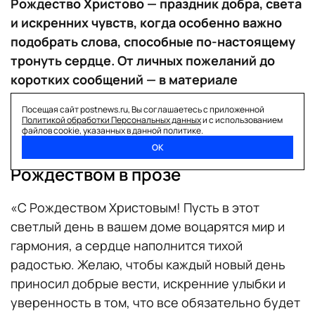
Рождество Христово — праздник добра, света
и искренних чувств, когда особенно важно
подобрать слова, способные по-настоящему
тронуть сердце. От личных пожеланий до
коротких сообщений — в материале
«Постньюс».
Посещая сайт postnews.ru, Вы соглашаетесь с приложенной
Политикой обработки Персональных данных
и с использованием
файлов cookie, указанных в данной политике.
ОК
Красивые поздравления с
Рождеством в прозе
«С Рождеством Христовым! Пусть в этот
светлый день в вашем доме воцарятся мир и
гармония, а сердце наполнится тихой
радостью. Желаю, чтобы каждый новый день
приносил добрые вести, искренние улыбки и
уверенность в том, что все обязательно будет