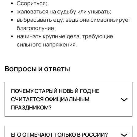
Ссориться;
жаловаться на судьбу или унывать;
выбрасывать еду, ведь она символизирует
благополучие;
начинать крупные дела, требующие
сильного напряжения.
Вопросы и ответы
ПОЧЕМУ СТАРЫЙ НОВЫЙ ГОД НЕ
СЧИТАЕТСЯ ОФИЦИАЛЬНЫМ
ПРАЗДНИКОМ?
Старый Новый год не закреплен в
государственном календаре и не имеет
ЕГО ОТМЕЧАЮТ ТОЛЬКО В РОССИИ?
статуса выходного дня, поэтому