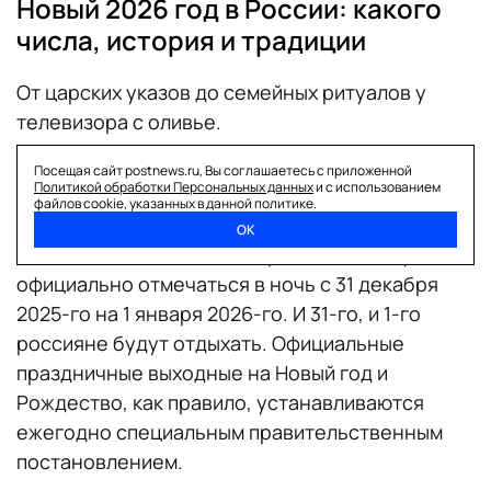
Новый 2026 год в России: какого
числа, история и традиции
От царских указов до семейных ритуалов у
телевизора с оливье.
Посещая сайт postnews.ru, Вы соглашаетесь с приложенной
Политикой обработки Персональных данных
и с использованием
Когда отмечают Новый год в России
файлов cookie, указанных в данной политике.
ОК
В России Новый 2026 год традиционно будет
официально отмечаться в ночь с 31 декабря
2025-го на 1 января 2026-го. И 31-го, и 1-го
россияне будут отдыхать. Официальные
праздничные выходные на Новый год и
Рождество, как правило, устанавливаются
ежегодно специальным правительственным
постановлением.