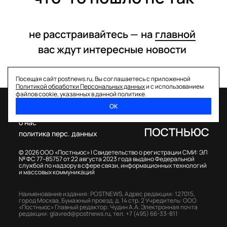
не расстраивайтесь —
на
главной
вас ждут интересные
новости
Посещая сайт postnews.ru, Вы соглашаетесь с приложенной
Политикой обработки Персональных данных
и с использованием
файлов cookie, указанных в данной политике.
ОК
спецпроекты
о нас
политика перс. данных
© 2026 ООО «Постньюс» |
Свидетельство о регистрации СМИ: ЭЛ
№ ФС 77–85757 от 22 августа 2023 года выдано Федеральной
службой по надзору в сфере связи, информационных технологий
и массовых коммуникаций
Наименование издания: POSTNEWS,
Адрес редакции: 127015,
город Москва, Бумажный проезд, д. 14 стр. 2
Учредитель: ООО
«Постньюс»
Главный редактор: Чудин А.А.
Электронная почта
редакции:
glavred@postnews.ru
,
тел.
+7 (495) 66-33-811