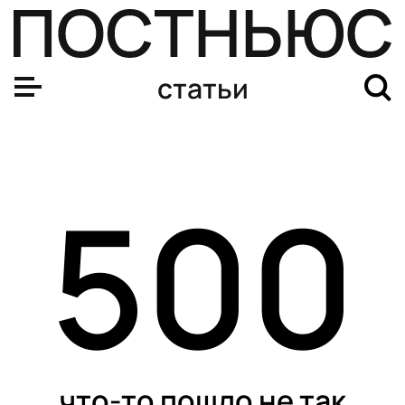
статьи
500
что-то пошло не так