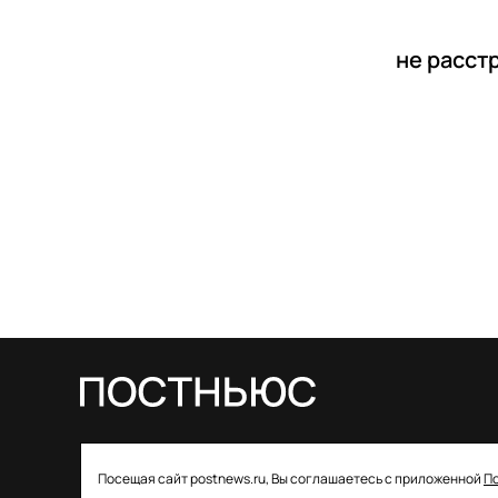
не расст
© 2026 ООО «Постньюс» |
Свидетельство
Посещая сайт postnews.ru, Вы соглашаетесь с приложенной
П
о регистрации СМИ: ЭЛ № ФС 77–85757 от 22 августа