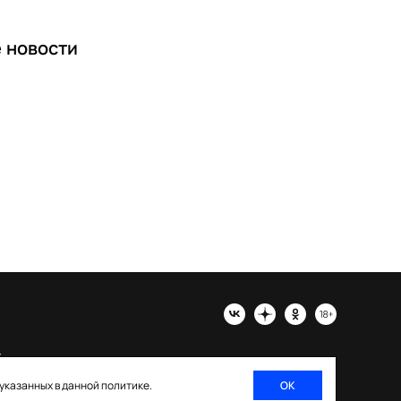
е
новости
х
 указанных в данной политике.
ОК