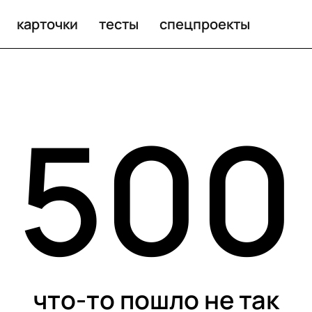
карточки
тесты
спецпроекты
500
что-то пошло не так