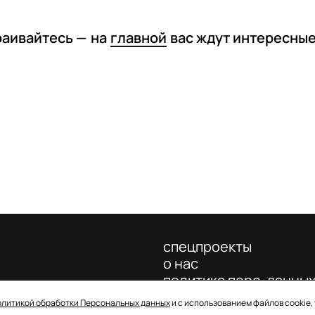
раивайтесь —
на
главной
вас ждут интересны
спецпроекты
о нас
политика перс. данны
олитикой обработки Персональных данных
и с использованием файлов cookie,