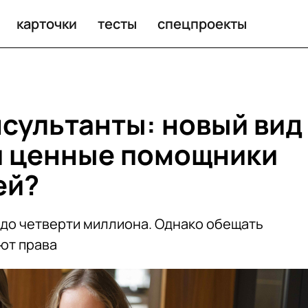
карточки
тесты
спецпроекты
сультанты: новый вид
и ценные помощники
ей?
б. до четверти миллиона. Однако обещать
ют права