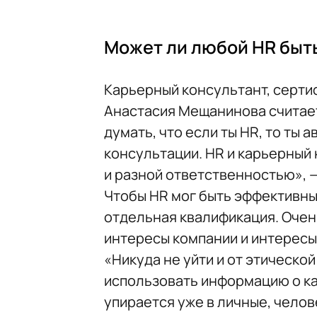
Может ли любой HR быт
Карьерный консультант, серти
Анастасия Мещанинова считает
думать, что если ты HR, то ты
консультации. HR и карьерный
и разной ответственностью», 
Чтобы HR мог быть эффективн
отдельная квалификация. Очен
интересы компании и интересы
«Никуда не уйти и от этическо
использовать информацию о ка
упирается уже в личные, чело