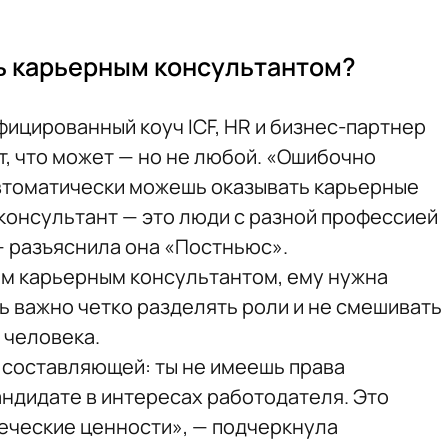
ь карьерным консультантом?
фицированный коуч ICF, HR и бизнес-партнер
, что может — но не любой. «Ошибочно
 автоматически можешь оказывать карьерные
 консультант — это люди с разной профессией
— разъяснила она «Постньюс».
ым карьерным консультантом, ему нужна
ь важно четко разделять роли и не смешивать
 человека.
й составляющей: ты не имеешь права
ндидате в интересах работодателя. Это
веческие ценности», — подчеркнула