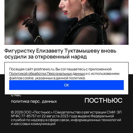
Фигуристку Елизавету Туктамышеву вновь
осудили за откровенный наряд
Посещая сайт postnews.ru, Вы соглашаетесь с приложенной
Политикой обработки Персональных данных
и с использованием
файлов cookie, указанных в данной политике.
ОК
спецпроекты
о нас
политика перс. данных
© 2026 ООО «Постньюс» |
Свидетельство о регистрации СМИ: ЭЛ
№ ФС 77–85757 от 22 августа 2023 года выдано Федеральной
службой по надзору в сфере связи, информационных технологий
и массовых коммуникаций