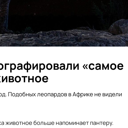
ографировали «самое
животное
рд. Подобных леопардов в Африке не видели
са животное больше напоминает пантеру.