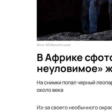
Фото: Will Burrard-Lucas
В Африке сфот
неуловимое» 
На снимки попал черный леопа
около века
Из-за своего необычного окра