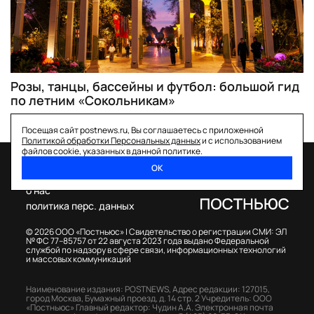
Розы, танцы, бассейны и футбол: большой гид
по летним «Сокольникам»
Посещая сайт postnews.ru, Вы соглашаетесь с приложенной
Политикой обработки Персональных данных
и с использованием
файлов cookie, указанных в данной политике.
ОК
спецпроекты
о нас
политика перс. данных
© 2026 ООО «Постньюс» |
Свидетельство о регистрации СМИ: ЭЛ
№ ФС 77–85757 от 22 августа 2023 года выдано Федеральной
службой по надзору в сфере связи, информационных технологий
и массовых коммуникаций
Наименование издания: POSTNEWS,
Адрес редакции: 127015,
город Москва, Бумажный проезд, д. 14 стр. 2
Учредитель: ООО
«Постньюс»
Главный редактор: Чудин А.А.
Электронная почта