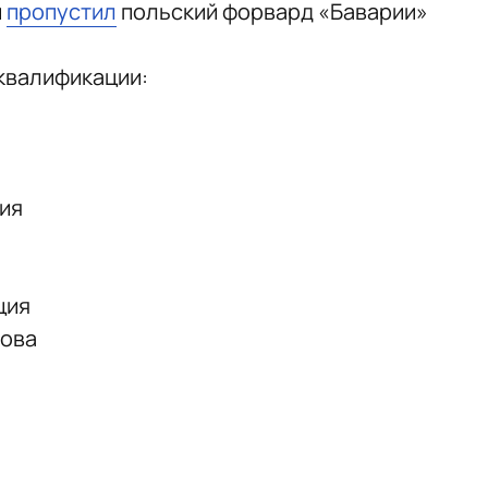
ы
пропустил
польский форвард «Баварии»
квалификации:
ия
ция
рова