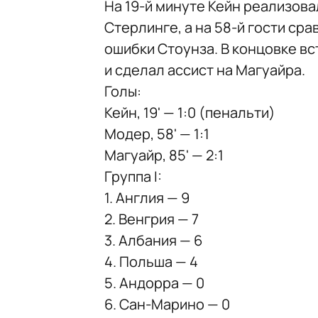
На 19-й минуте Кейн реализова
Стерлинге, а на 58-й гости ср
ошибки Стоунза. В концовке в
и сделал ассист на Магуайра.
Голы:
Кейн, 19' — 1:0 (пенальти)
Модер, 58' — 1:1
Магуайр, 85' — 2:1
Группа I:
1. Англия — 9
2. Венгрия — 7
3. Албания — 6
4. Польша — 4
5. Андорра — 0
6. Сан-Марино — 0