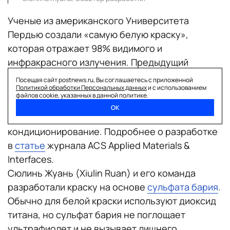
Ученые из американского Университета
Пердью создали «самую белую краску»,
которая отражает 98% видимого и
инфракрасного излучения. Предыдущий
рекорд — до 95%.
Посещая сайт postnews.ru, Вы соглашаетесь с приложенной
Политикой обработки Персональных данных
и с использованием
Главной целью работы ученых было не создать
файлов cookie, указанных в данной политике.
идеально белый цвет, а сэкономить с его
ОК
помощью энергию, снизив затраты на
кондиционирование. Подробнее о разработке
в
статье
журнала ACS Applied Materials &
Interfaces.
Сюлинь Жуань (Xiulin Ruan) и его команда
разработали краску на основе
сульфата бария
.
Обычно для белой краски используют диоксид
титана, но сульфат бария не поглощает
ультрафиолет и не вызывает лишнего