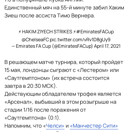
Единственный мяч на 55-й минуте забил Хаким
Зиеш после ассиста Тимо Вернера.
⚡ HAKIM ZIYECH STRIKES ⚡
#EmiratesFACup
@ChelseaFC
pic.twitter.com/vRv1D8gUy9
— Emirates FA Cup (@EmiratesFACup)
April 17, 2021
В решающем матче турнира, который пройдет
15 мая, лондонцы сыграют с «Лестером» или
«Саутгемптоном» (их встреча состоится
завтра в 20:30 МСК).
Действующим обладателем трофея является
«Арсенал», выбывший в этом розыгрыше на
стадии 1/16 после поражения от
«Саутгемптона» (0:1).
Напомним, что «
Челси»
и
«Манчестер Сити»