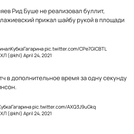
яев Рид Буше не реализовал буллит,
 Блажиевский прижал шайбу рукой в площади
иналКубкаГагарина
pic.twitter.com/CPe7GlCBTL
КХЛ (@khl)
April 24, 2021
тч в дополнительное время за одну секунду
инсон.
убкаГагарина
pic.twitter.com/AXQ3J9uGkq
КХЛ (@khl)
April 24, 2021