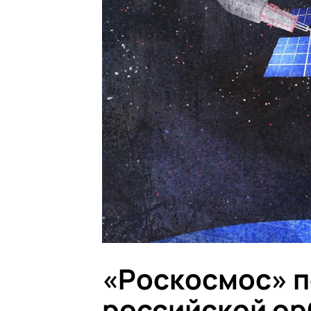
«Роскосмос» п
российской ор