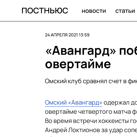
«Роскосмос» показал первый модуль российской орби
новости
статьи
24 АПРЕЛЯ 2021 13:59
«Авангард» по
овертайме
Омский клуб сравнял счет в фи
Омский «Авангард»
одержал д
овертайме четвертого матча фи
Во время встречи хоккеисты го
Андрей Локтионов за удар соп