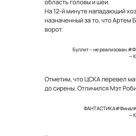
область головы и шеи.
На 12-й минуте нападающий хоз
назначенный за то, что Артем
ворот.
Буллит – не реализован.
#Ф
— 
Отметим, что ЦСКА перевел ма
до сирены. Отличился Мэт Роб
ФАНТАСТИКА
#ФиналК
— 