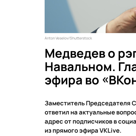
Anton Veselov/Shutterstock
Медведев о рэп
Навальном. Гл
эфира во «ВКо
Заместитель Председателя С
ответил на актуальные вопро
адрес от подписчиков в соци
из прямого эфира VKLive.