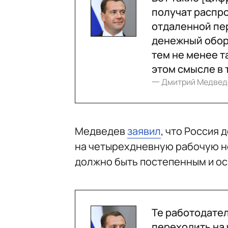
получат распро
отдаленной пе
денежный оборо
тем не менее т
этом смысле в 
一 Дмитрий Медвед
Медведев
заявил
, что Россия
на четырехдневную рабочую не
должно быть постепенным и ос
Те работодател
переходить на 