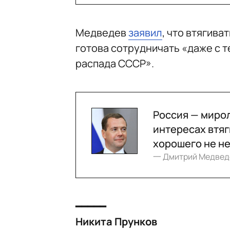
Медведев
заявил
, что втягива
готова сотрудничать «даже с т
распада СССР».
Россия — мирол
интересах втяг
хорошего не не
一 Дмитрий Медвед
━━━━━
Никита Прунков