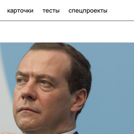
рямого эфира во «ВКонтакте»
карточки
тесты
спецпроекты