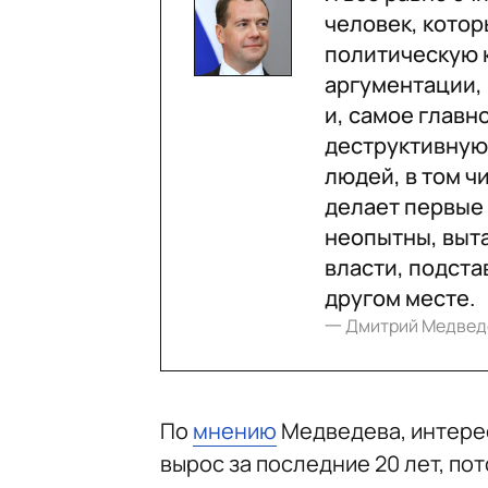
человек, котор
политическую 
аргументации,
и, самое главн
деструктивную
людей, в том ч
делает первые 
неопытны, выта
власти, подстав
другом месте.
一 Дмитрий Медвед
По
мнению
Медведева, интерес
вырос за последние 20 лет, п