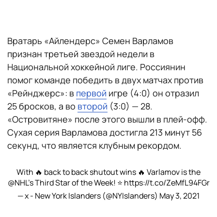
Вратарь «Айлендерс» Семен Варламов
признан третьей звездой недели в
Национальной хоккейной лиге. Россиянин
помог команде победить в двух матчах против
«Рейнджерс»: в
первой
игре (4:0) он отразил
25 бросков, а во
второй
(3:0) — 28.
«Островитяне» после этого вышли в плей-офф.
Сухая серия Варламова достигла 213 минут 56
секунд, что является клубным рекордом.
With 🔥 back to back shutout wins 🔥 Varlamov is the
@NHL
’s Third Star of the Week! ⭐️
https://t.co/ZeMfL94FGr
— x - New York Islanders (@NYIslanders)
May 3, 2021