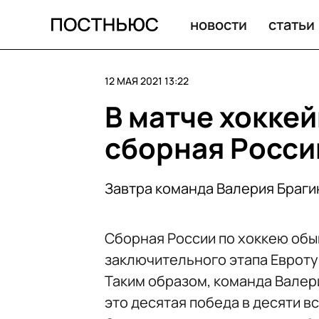
Леонардо Ди Каприо неузнаваем! На самом деле нет —
новости
статьи
12 МАЯ 2021 13:22
В матче хокке
сборная Росс
Завтра команда Валерия Браги
Сборная России по хоккею обы
заключительного этапа Евроту
Таким образом, команда Валер
это десятая победа в десяти в