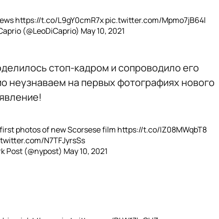
ews
https://t.co/L9gY0cmR7x
pic.twitter.com/Mpmo7jB64l
Caprio (@LeoDiCaprio)
May 10, 2021
поделилось стоп-кадром и сопроводило его
о неузнаваем на первых фотографиях нового
явление!
first photos of new Scorsese film
https://t.co/IZ08MWqbT8
.twitter.com/N7TFJyrsSs
rk Post (@nypost)
May 10, 2021