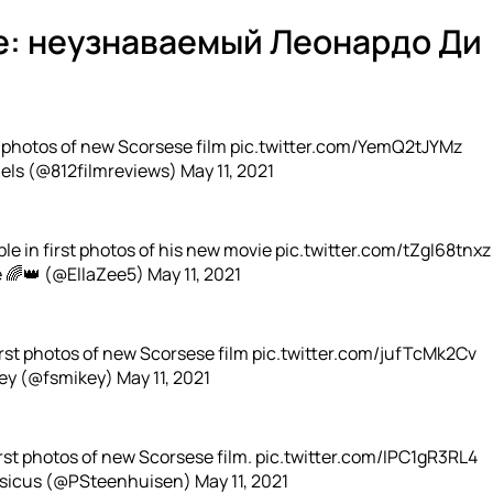
е: неузнаваемый Леонардо Ди
 photos of new Scorsese film
pic.twitter.com/YemQ2tJYMz
iels (@812filmreviews)
May 11, 2021
le in first photos of his new movie
pic.twitter.com/tZgI68tnxz
e 🌈👑 (@EllaZee5)
May 11, 2021
rst photos of new Scorsese film
pic.twitter.com/jufTcMk2Cv
ey (@fsmikey)
May 11, 2021
rst photos of new Scorsese film.
pic.twitter.com/IPC1gR3RL4
usicus (@PSteenhuisen)
May 11, 2021