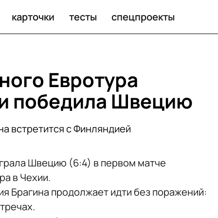
 это просто новый мем
карточки
тесты
спецпроекты
йного Евротура
ии победила Швецию
на встретится с Финляндией
грала Швецию (6:4) в первом матче
ра в Чехии.
ия Брагина продолжает идти без поражений:
стречах.