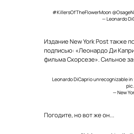
#KillersOfTheFlowerMoon
@OsageN
— Leonardo Di
Издание New York Post также 
подписью: «Леонардо Ди Капри
фильма Скорсезе». Сильное за
Leonardo DiCaprio unrecognizable in 
pic
— New Yo
Погодите, но вот же он...