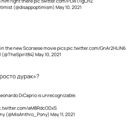
s him right there
pic.twitter.com/PLW17lgCHZ
ptimist (@disappoptimism)
May 10, 2021
o in the new Scorsese movie pics
pic.twitter.com/GnAr2HLlN6
1 (@TheSpirit84)
May 10, 2021
просто дурак»?
Leonardo DiCaprio is unrecognizable.
c.twitter.com/aM8RdcODxS
ony (@MisAnthro_Pony)
May 11, 2021