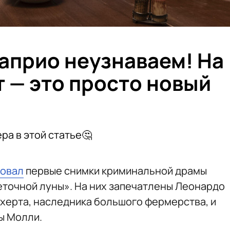
априо неузнаваем! На
т — это просто новый
ра в этой статье🤔
ковал
первые снимки криминальной драмы
точной луны». На них запечатлены Леонардо
кхерта, наследника большого фермерства, и
ы Молли.