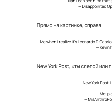
Nah I can see him: that’
— Disappointed O
Прямо на картинке, справа!
Me when I realize it's Leonardo DiCapri
— Kevin1
New York Post, «ты слепой или 
New York Post: 
Me:
pi
— MisAnthroP