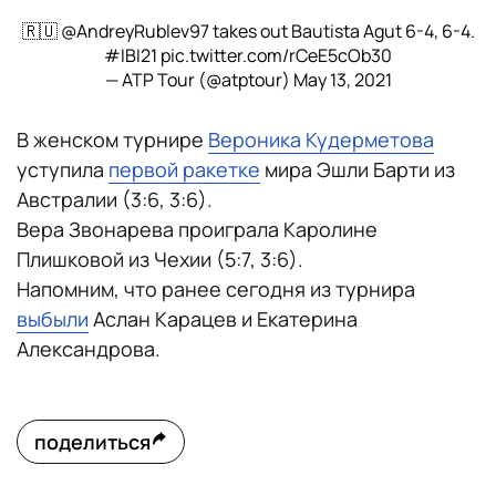
🇷🇺
@AndreyRublev97
takes out Bautista Agut 6-4, 6-4.
#IBI21
pic.twitter.com/rCeE5cOb30
— ATP Tour (@atptour)
May 13, 2021
В женском турнире
Вероника Кудерметова
уступила
первой ракетке
мира Эшли Барти из
Австралии (3:6, 3:6).
Вера Звонарева проиграла Каролине
Плишковой из Чехии (5:7, 3:6).
Напомним, что ранее сегодня из турнира
выбыли
Аслан Карацев и Екатерина
Александрова.
поделиться