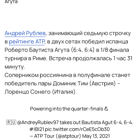
Агута
Андрей Рублев
, занимающий седьмую строчку
в
рейтинге ATP
, в двух сетах победил испанца
Роберто Баутиста Агута (6:4, 6:4) в 1/8 финала
турнира в Риме. Встреча продолжалась 1 час 31
минуту.
Соперником россиянина в полуфинале станет
победитель пары Доминик Тим (Австрия) –
Лоренцо Сонего (Италия).
Powering into the quarter-finals 💪
🇷🇺
@AndreyRublev97
takes out Bautista Agut 6-4, 6-4.
#IBI21
pic.twitter.com/rCeE5cOb30
— ATP Tour (@atptour)
May 13, 2021