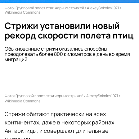
Фото: Групповой полет стаи черных стрижей / AlexeySokolov1971 /
Wikimedia Commons
Стрижи установили новый
рекорд скорости полета птиц
Обыкновенные стрижи оказались способны
преодолевать более 800 километров в день во время
миграций
Фото: Групповой полет стаи черных стрижей / AlexeySokolov1971 /
Wikimedia Commons
Стрижи обитают практически на всех
континентах, даже в некоторых районах
Антарктиды, и совершают длительные
миграции.