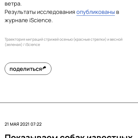
ветра.
Результаты исследования
опубликованы
в
журнале iScience.
Траектория миграций стрижей осенью (красные стрелки) и весной
(зеленая) / iScience
поделиться
21 МАЯ 2021 07:22
Показываем собак известных