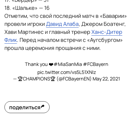
18. «Шальке» — 16
Отметим, что свой последний матч в «Баварии»
провели игроки
Давид Алаба
, Джером Боатенг,
Хави Мартинес и главный тренер
Ханс-Дитер
Флик
. Перед началом встречи с «Аугсбургом»
прошла церемония прощания с ними.
Thank you ❤️
#MiaSanMia
#FCBayern
pic.twitter.com/vs5L51XNIz
— 🏆CHAMPIONS🏆 (@FCBayernEN)
May 22, 2021
поделиться