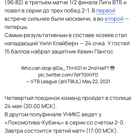
(96:82) в третьем матче 1/2 финала Лиги ВТБ и
повел в серии до трех побед 2-1. В
первой
встрече сильнее были москвичи, а во
второй
—
питерцы.
Самым результативным в составе хозяев стал
нападающий Уилл Клайберн — 24 очка. У гостей
15 баллов набрал защитник Кевин Пангос.
Who can stop
@Da_Thrill21
in 2nd Half? 😳
pic.twitter.com/7eY70IXrF0
— VTB League (@VTBUL)
May 22, 2021
Четвертый поединок команд пройдет в столице
24 мая (20:00 МСК).
В другом полуфинале УНИКС ведет у
«Локомотива-Кубань» в серии со счетом 2-0.
Завтра состоится третий матч (17:00 МСК).