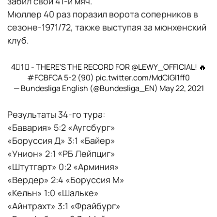
забил свой 41-й мяч.
Мюллер 40 раз поразил ворота соперников в
сезоне-1971/72, также выступая за мюнхенский
клуб.
4⃣1⃣ - THERE'S THE RECORD FOR
@LEWY_OFFICIAL
! 🔥
#FCBFCA
5-2 (90)
pic.twitter.com/MdClGI1ff0
— Bundesliga English (@Bundesliga_EN)
May 22, 2021
Результаты 34-го тура:
«Бавария» 5:2 «Аугсбург»
«Боруссия Д» 3:1 «Байер»
«Унион» 2:1 «РБ Лейпциг»
«Штутгарт» 0:2 «Арминия»
«Вердер» 2:4 «Боруссия М»
«Кельн» 1:0 «Шальке»
«Айнтрахт» 3:1 «Фрайбург»