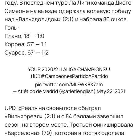
году. В последнем туре Ла Лиги команда Диего
Симеоне на выезде одержала волевую победу
над «Вальядолидом» (2:1) и набрала 86 очков.
Голы:
Плано, 18' — 1:0
Корреа, 57' — 1:1
Суарес, 67' — 1:2
YOUR 2020/21 LALIGA CHAMPIONS!!!
🔴⚪
#CampeonesPartidoAPartido
pic.twitter.com/MLFWK8X7am
— Atlético de Madrid (@atletienglish)
May 22, 2021
UPD. «Реал» на своем поле обыграл
«Вильярреал» (2:1) и с 84 баллами завершил
сезон на втором месте. Третьей финишировала
«Барселона» (79), которая в гостях одолела