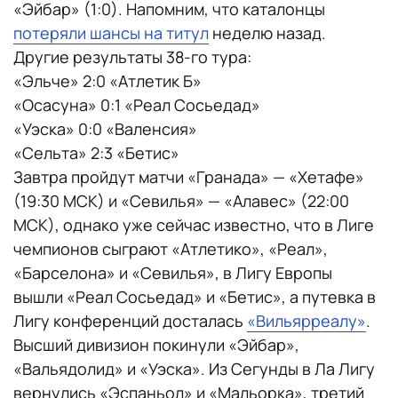
«Эйбар» (1:0). Напомним, что каталонцы
потеряли шансы на титул
неделю назад.
Другие результаты 38-го тура:
«Эльче» 2:0 «Атлетик Б»
«Осасуна» 0:1 «Реал Сосьедад»
«Уэска» 0:0 «Валенсия»
«Сельта» 2:3 «Бетис»
Завтра пройдут матчи «Гранада» — «Хетафе»
(19:30 МСК) и «Севилья» — «Алавес» (22:00
МСК), однако уже сейчас известно, что в Лиге
чемпионов сыграют «Атлетико», «Реал»,
«Барселона» и «Севилья», в Лигу Европы
вышли «Реал Сосьедад» и «Бетис», а путевка в
Лигу конференций досталась
«Вильярреалу»
.
Высший дивизион покинули «Эйбар»,
«Вальядолид» и «Уэска». Из Сегунды в Ла Лигу
вернулись «Эспаньол» и «Мальорка», третий