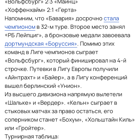
«Вольфсбург» 2:3 «Майнц»
«Хоффенхайм» 2:1 «Герта»
Напомним, что «Бавария» досрочно
стала
чемпионом
в 32-м туре. Второе место занял
«РБ Лейпциг», а бронзовые медали завоевала
дортмундская «Боруссия»
. Помимо этих
команд в Лиге чемпионов сыграет
«Вольфсбург», который финишировал на 4-й
строчке. Путевки в Лигу Европы получили
«Айнтрахт» и «Байер», а в Лигу конференций
вышел берлинский «Унион».
Из высшего дивизиона напрямую вылетели
«Шальке» и «Вердер». «Кельн» сыграет в
стыковых матчах за право остаться, его
соперником станет «Бохум», «Хольштайн Киль»
или «Гройтер».
Турнирная таблица: