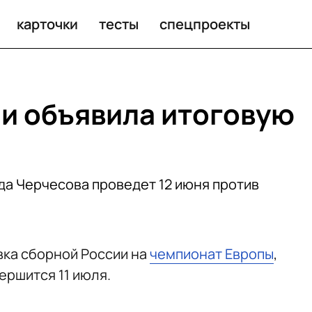
ге наций
карточки
тесты
спецпроекты
и объявила итоговую
да Черчесова проведет 12 июня против
вка сборной России на
чемпионат Европы
,
ершится 11 июля.