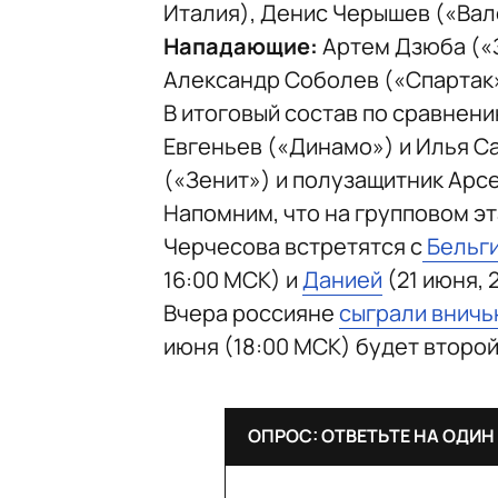
Италия), Денис Черышев («Вал
Нападающие:
Артем Дзюба («
Александр Соболев («Спартак
В итоговый состав по сравнен
Евгеньев («Динамо») и Илья С
(«Зенит») и полузащитник Арс
Напомним, что на групповом э
Черчесова встретятся с
Бельг
16:00 МСК) и
Данией
(21 июня, 
Вчера россияне
сыграли внич
июня (18:00 МСК) будет второ
ОПРОС: ОТВЕТЬТЕ НА ОДИН