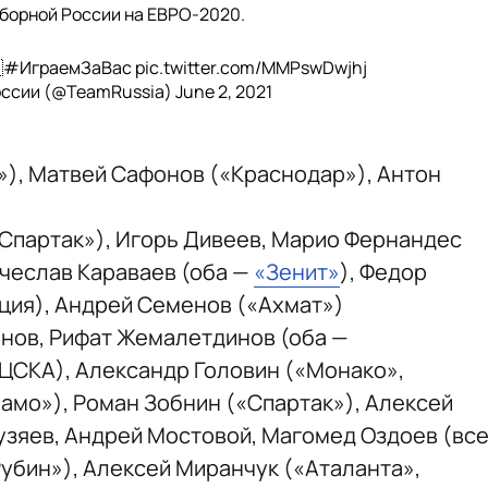
 сборной России на ЕВРО-2020.

#ИграемЗаВас
pic.twitter.com/MMPswDwjhj
оссии (@TeamRussia)
June 2, 2021
), Матвей Сафонов («Краснодар»), Антон
«Спартак»), Игорь Дивеев, Марио Фернандес
ячеслав Караваев (оба —
«Зенит»
), Федор
ция), Андрей Семенов («Ахмат»)
нов, Рифат Жемалетдинов (оба —
(ЦСКА), Александр Головин («Монако»,
амо»), Роман Зобнин («Спартак»), Алексей
узяев, Андрей Мостовой, Магомед Оздоев (вс
Рубин»), Алексей Миранчук («Аталанта»,