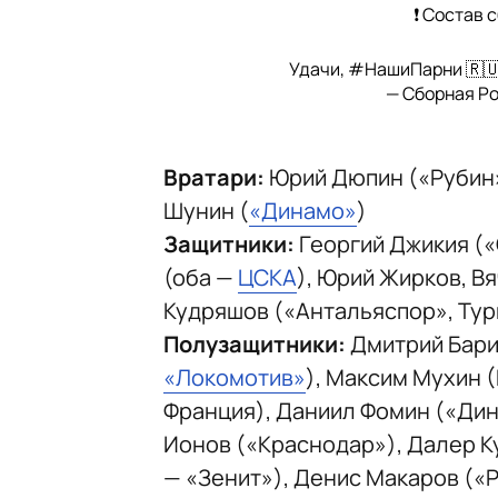
❗️ Состав
Удачи,
#НашиПарни
🇷
— Сборная Р
Вратари:
Юрий Дюпин («Рубин»
Шунин (
«Динамо»
)
Защитники:
Георгий Джикия (
(оба —
ЦСКА
), Юрий Жирков, В
Кудряшов («Антальяспор», Тур
Полузащитники:
Дмитрий Бари
«Локомотив»
), Максим Мухин 
Франция), Даниил Фомин («Дин
Ионов («Краснодар»), Далер К
— «Зенит»), Денис Макаров («