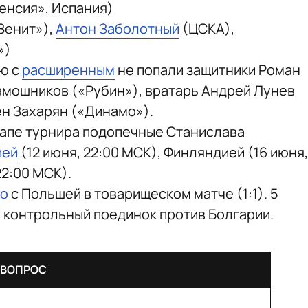
енсия», Испания)
Зенит»),
Антон Заболотный
(ЦСКА),
»)
ию с
расширенным
не попали защитники Роман
амошников («Рубин»), вратарь Андрей Лунев
ен Захарян («Динамо»).
тапе турнира подопечные Станислава
ией
(12 июня, 22:00 МСК), Финляндией (16 июня,
22:00 МСК).
ью
с Польшей в товарищеском матче (1:1). 5
й контрольный поединок против Болгарии.
 ВОПРОС