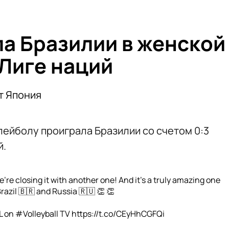
ла Бразилии в женской
Лиге наций
т Япония
лейболу проиграла Бразилии со счетом 0:3
й.
’re closing it with another one! And it's a truly amazing one
azil 🇧🇷 and Russia 🇷🇺 👏 👏
L
on
#Volleyball
TV
https://t.co/CEyHhCGFQi