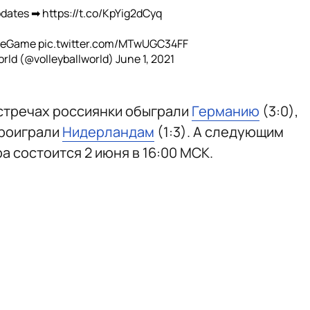
pdates ➡
https://t.co/KpYig2dCyq
heGame
pic.twitter.com/MTwUGC34FF
orld (@volleyballworld)
June 1, 2021
стречах россиянки обыграли
Германию
(3:0),
 проиграли
Нидерландам
(1:3). А следующим
а состоится 2 июня в 16:00 МСК.