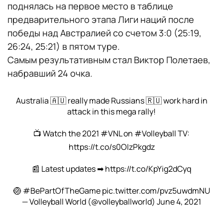
поднялась на первое место в таблице
предварительного этапа Лиги наций после
победы над Австралией со счетом 3:0 (25:19,
26:24, 25:21) в пятом туре.
Самым результативным стал Виктор Полетаев,
набравший 24 очка.
Australia 🇦🇺 really made Russians 🇷🇺 work hard in
attack in this mega rally!
📺 Watch the 2021
#VNL
on
#Volleyball
TV:
https://t.co/s0OIzPkgdz
📰 Latest updates ➡
https://t.co/KpYig2dCyq
🏐
#BePartOfTheGame
pic.twitter.com/pvz5uwdmNU
— Volleyball World (@volleyballworld)
June 4, 2021