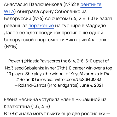
Анастасия Павлюченкова (№32 в
рейтинге
WTA
) обыграла Арину Соболенко из
Белоруссии (№4) со счетом 6:4, 2:6, 6:0 и взяла
реванш за
поражение
на турнире в Мадриде.
Далее ее ждет поединок против еще одной
белорусской спортсменки Виктории Азаренко
(№16).
Power ⬆️
@NastiaPav
scores the 6-4, 2-6, 6-0 upset of
No.3 seed Sabalenka in her 37th(!!) career win over a top
10 player. She plays the winner of Keys/Azarenka in R4.
#RolandGarros
pic.twitter.com/UbSdFLJMB3
— Roland-Garros (@rolandgarros)
June 4, 2021
Елена Веснина уступила Елене Рыбакиной из
Казахстана (1:6, 4:6).
В 1/8 финала могут выйти еще две россиянки —