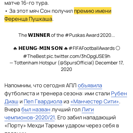
матче 16-го тура.
• За этот мяч Сон получил
премию имени
Ференца Пушкаша
.
The 𝗪𝗜𝗡𝗡𝗘𝗥 of the
#Puskas
Award 2020...
🔥 𝗛𝗘𝗨𝗡𝗚-𝗠𝗜𝗡 𝗦𝗢𝗡 🔥
#FIFAFootballAwards
⚪️
#TheBest
pic.twitter.com/3hOpgUSE9h
— Tottenham Hotspur (@SpursOfficial)
December 17,
2020
Напомним, что сегодня АПЛ
объявила
футболиста и тренера сезона: ими стали
Рубен
Диаш
и
Пеп Гвардиола
из
«Манчестер Сити»
.
Вчера
был назван
лучший гол
Лиги
чемпионов-2020/21
. Его забил нападающий
«Порту» Мехди Тареми ударом через себя в