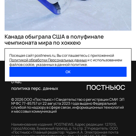
Канада обыграла США в полуфинале
чемпионата мира по хоккею
Посещая сайт postnews.ru, Вы соглашаетесь с приложенной
Политикой обработки Персональных данных
и с использованием
файлов cookie, указанных в данной политике.
ОК
спецпроекты
о нас
политика перс. данных
© 2026 ООО «Постньюс» |
Свидетельство о регистрации СМИ: ЭЛ
№ ФС 77–85757 от 22 августа 2023 года выдано Федеральной
службой по надзору в сфере связи, информационных технологий
и массовых коммуникаций
Наименование издания: POSTNEWS,
Адрес редакции: 127015,
город Москва, Бумажный проезд, д. 14 стр. 2
Учредитель: ООО
«Постньюс»
Главный редактор: Чудин А.А.
Электронная почта