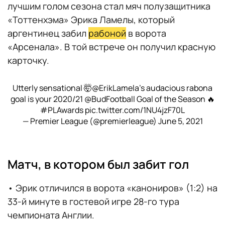
лучшим голом сезона стал мяч полузащитника
«Тоттенхэма» Эрика Ламелы, который
аргентинец забил
рабоной
в ворота
«Арсенала». В той встрече он получил красную
карточку.
Utterly sensational 🤯
@ErikLamela
’s audacious rabona
goal is your 2020/21
@BudFootball
Goal of the Season 🔥
#PLAwards
pic.twitter.com/1NU4jzF70L
— Premier League (@premierleague)
June 5, 2021
Матч, в котором был забит гол
• Эрик отличился в ворота «канониров» (1:2) на
33-й минуте в гостевой игре 28-го тура
чемпионата Англии.