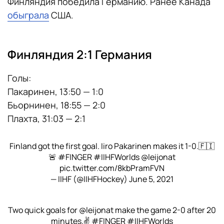
Финляндия победила Германию. Ранее Канада
обыграла
США.
Финляндия 2:1 Германия
Голы:
Пакаринен, 13:50 — 1:0
Бьорнинен, 18:55 — 2:0
Плахта, 31:03 — 2:1
Finland got the first goal. Iiro Pakarinen makes it 1-0.🇫🇮
🚨
#FINGER
#IIHFWorlds
@leijonat
pic.twitter.com/8kbPramFVN
— IIHF (@IIHFHockey)
June 5, 2021
Two quick goals for
@leijonat
make the game 2-0 after 20
minutes.✌️
#FINGER
#IIHFWorlds