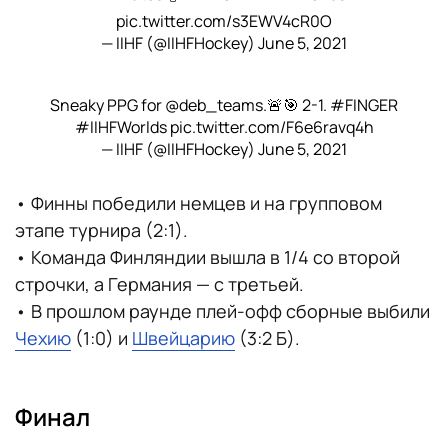
pic.twitter.com/s3EWV4cR0O
— IIHF (@IIHFHockey)
June 5, 2021
Sneaky PPG for
@deb_teams
.🚨🎯 2-1.
#FINGER
#IIHFWorlds
pic.twitter.com/F6e6ravq4h
— IIHF (@IIHFHockey)
June 5, 2021
• Финны победили немцев и на групповом
этапе турнира (2:1).
• Команда Финляндии вышла в 1/4 со второй
строчки, а Германия — с третьей.
• В прошлом раунде плей-офф сборные выбили
Чехию
(1:0) и
Швейцарию
(3:2 Б).
Финал