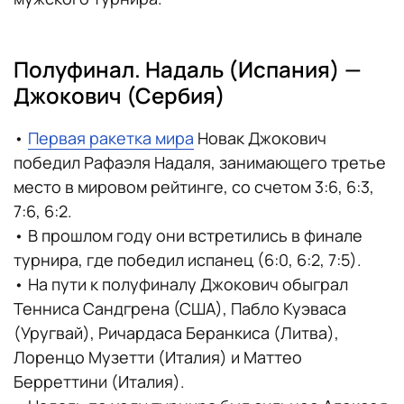
Полуфинал. Надаль (Испания) —
Джокович (Сербия)
•
Первая ракетка мира
Новак Джокович
победил Рафаэля Надаля, занимающего третье
место в мировом рейтинге, со счетом 3:6, 6:3,
7:6, 6:2.
• В прошлом году они встретились в финале
турнира, где победил испанец (6:0, 6:2, 7:5).
• На пути к полуфиналу Джокович обыграл
Тенниса Сандгрена (США), Пабло Куэваса
(Уругвай), Ричардаса Беранкиса (Литва),
Лоренцо Музетти (Италия) и Маттео
Берреттини (Италия).