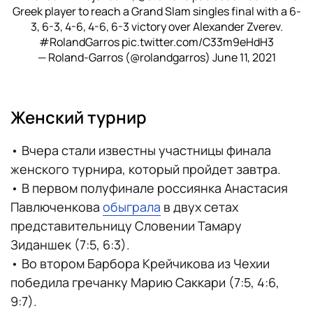
Greek player to reach a Grand Slam singles final with a 6-
3, 6-3, 4-6, 4-6, 6-3 victory over Alexander Zverev.
#RolandGarros
pic.twitter.com/C33m9eHdH3
— Roland-Garros (@rolandgarros)
June 11, 2021
Женский турнир
• Вчера стали известны участницы финала
женского турнира, который пройдет завтра.
• В первом полуфинале россиянка Анастасия
Павлюченкова
обыграла
в двух сетах
представительницу Словении Тамару
Зиданшек (7:5, 6:3).
• Во втором Барбора Крейчикова из Чехии
победила гречанку Марию Саккари (7:5, 4:6,
9:7).