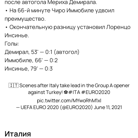
после автогола Мериха Демирала.
• На 66-й минуте Чиро Иммобиле удвоил
преимущество.
• Окончательную разницу установил Лоренцо
Инсинье.
Голы:
Демирал, 53' — 0:1 (автогол)
Иммобиле, 66' — 0:2
Инсинье, 79' — 0:3
🇮🇹 Scenes after Italy take lead in the Group A opener
against Turkey! ⚽️
#ITA
#EURO2020
pic.twitter.com/MYwoRhM1xl
— UEFA EURO 2020 (@EURO2020)
June 11, 2021
Италия