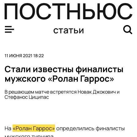
Состоялся матч открытия чемпионата Европы по футб
статьи
11 ИЮНЯ 2021 18:22
Стали известны финалисты
мужского «‎Ролан Гаррос»
В решающем матче встретятся Новак Джокович и
Стефанос Циципас
На
«‎Ролан Гаррос»
определились финалисты
мужского турнира.