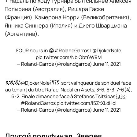
• Надаль по ходу турнира был сильнее Алексея
Попырина (Австралия), Ришара Гаске
(Франция), Кэмерона Норри (Великобритания),
Янника Синнера (Италия) и Диего Шварцмана
(Аргентина).
FOUR hours in 😱
#RolandGarros
|
@DjokerNole
pic.twitter.com/NbIObt6W9M
— Roland-Garros (@rolandgarros)
June 11, 2021
🤯🤯🤯
@DjokerNole
🇷🇸 sort vainqueur de son duel face
au tenant du titre Rafael Nadal en 4 sets, 3-6, 6-3, 7-6(4),
6-2. Finale dimanche face à Stefanos Tsitsipas 🇬🇷
#RolandGarros
pic.twitter.com/l5ZtXLdHql
— Roland-Garros (@rolandgarros)
June 11, 2021
Другой полуфинал. Зверев