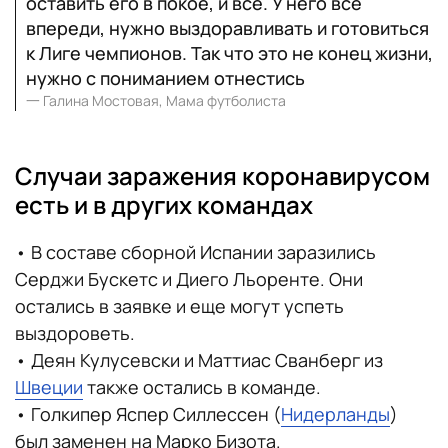
оставить его в покое, и все. У него все
впереди, нужно выздоравливать и готовиться
к Лиге чемпионов. Так что это не конец жизни,
нужно с пониманием отнестись
一
Галина Мостовая, Мама футболиста
Случаи заражения коронавирусом
есть и в других командах
• В составе сборной Испании заразились
Серджи Бускетс и Диего Льоренте. Они
остались в заявке и еще могут успеть
выздороветь.
• Деян Кулусевски и Маттиас Сванберг из
Швеции
также остались в команде.
• Голкипер Яспер Силлессен (
Нидерланды
)
был заменен на Марко Бизота.