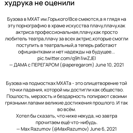
худрука не оценили
Бузова в МХАТ им.Горького!Все смеются,а я глядя на
эту порнографию в храме искусства плачу,плачу,как
актриса профессиональная,плачу,как просто
любитель театра,плачу за всех актрис,которые смогли
поступить в театральный,а теперь работают
официантками и нет надежды на будущее...
pic.twitter.com/q9h1iwZJEl
— ДАМА с ПЕРЕГАРОМ (@aperegarom)
June 10, 2021
Бузова на подмостках МХАТа - это олицетворение той
точки падения, которой мы достигли как общество.
Пошлость, мерзость и бездарность попирают своими
грязными лапами великие достижения прошлого. И так
во всём.
Хотел бы сказать, что ниже некуда, но завтра
прочитаем ещё что-нибудь.
— Max Razumov (@MaxRazumov)
June 6, 2021