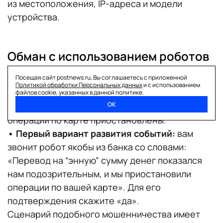
из местоположения, IP-адреса и модели
устройства.
Обман с использованием роботов
Посещая сайт postnews.ru, Вы соглашаетесь с приложенной
Мошенники
обзванивают
клиентов банков с
Политикой обработки Персональных данных
и с использованием
помощью роботов и просят подтвердить
файлов cookie, указанных в данной политике.
ОК
перевод, убеждая, что в настоящее время
операции по карте приостановлены.
•
Первый вариант развития событий:
вам
звонит робот якобы из банка со словами:
«Перевод на “энную” сумму денег показался
нам подозрительным, и мы приостановили
операции по вашей карте». Для его
подтверждения скажите «да».
Сценарий подобного мошенничества имеет