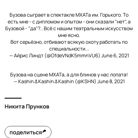
Бузова сыграет в спектакле МХАТа им. Горького. То
есть мне - с дипломом и опытом - они сказали "нет", а
Бузовой - "да"?.. Всё с нашим театральным искусством
мне ясно.
Вот серьёзно, отбивают всякую охоту работать по
специальности...
— Айрис Линдт (@OfdeVNdK5mmnVU6)
June 6, 2021
Бузова на сцене МХАТа, а для блинов у нас лопата!
— Kashin⚓Kashin⚓Kashin (@KSHN)
June 8, 2021
━━━━━
Никита Прунков
поделиться