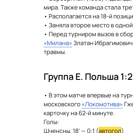
мира. Также команда стала тре
• Располагается на 18-й позиц
• Заняла второе место в одной
• Перед турниром вызов в сб
«Милана»
Златан Ибрагимович
травмы.
Группа E. Польша 1:
• В этом матче впервые на ту
московского
«Локомотива»
Гже
карточку на 62-й минуте.
Голы:
Шченсны, 18' — 0:1 (
автогол
)