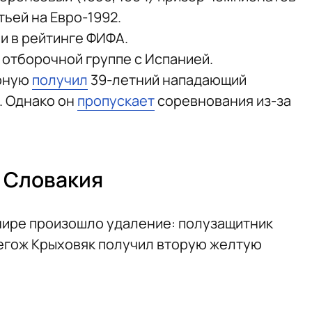
тьей на Евро-1992.
ии в рейтинге ФИФА.
 отборочной группе с Испанией.
орную
получил
39-летний нападающий
. Однако он
пропускает
соревнования из-за
2 Словакия
рнире произошло удаление: полузащитник
гож Крыховяк получил вторую желтую