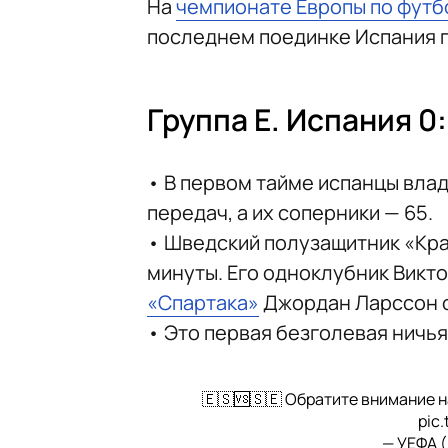
На
чемпионате Европы по футб
последнем поединке Испания п
Группа E. Испания 0
• В первом тайме испанцы вла
передач, а их соперники — 65.
• Шведский полузащитник «Кр
минуты. Его одноклубник Викт
«Спартака»
Джордан Ларссон о
• Это первая безголевая ничья
🇪🇸🆚🇸🇪 Обратите внимание н
pic
— УЕФА 