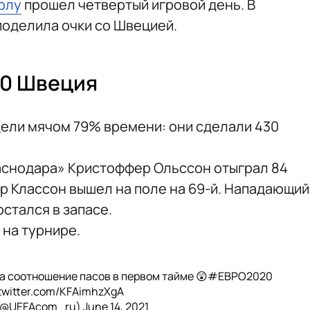
олу
прошел четвертый игровой день. В
оделила очки со Швецией.
:0 Швеция
дели мячом 79% времени: они сделали 430
аснодара» Кристоффер Ольссон отыграл 84
ор Классон вышел на поле на 69-й. Нападающий
стался в запасе.
 на турнире.
а соотношение пасов в первом тайме 😲
#ЕВРО2020
.twitter.com/KFAimhzXgA
(@UEFAcom_ru)
June 14, 2021