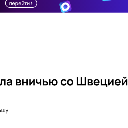
перейти
ла вничью со Швецией
ьшу