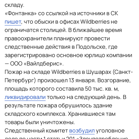
складу.
«Фонтанка» со ссылкой на источники в СК
пишет
, что обыски в офисах Wildberries не
ограничатся столицей. В ближайшее время
правоохранители планируют провести
следственные действия в Подольске, где
зарегистрировано основное юрлицо компании
— ООО «Вайлдберис».
Пожар на складе Wildberries в Шушарах (Санкт-
Петербург) произошел 13 января. Возгорание,
площадь которого составила 50 тыс. кв. м,
ликвидировали
только на следующий день. В
результате пожара обрушилось здание
складского комплекса. Хранившиеся там
товары были уничтожены.
Следственный комитет
возбудил
уголовное
дело по части 1 статьи 201 «Злоупотребление