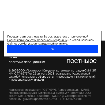
Посещая сайт postnews.ru, Вы соглашаетесь с приложенной
Политикой обработки Персональных данных
и с использованием
файлов cookie, указанных в данной политике.
ОК
спецпроекты
о нас
политика перс. данных
© 2026 ООО «Постньюс» |
Свидетельство о регистрации СМИ: ЭЛ
№ ФС 77–85757 от 22 августа 2023 года выдано Федеральной
службой по надзору в сфере связи, информационных технологий
и массовых коммуникаций
Наименование издания: POSTNEWS,
Адрес редакции: 127015,
город Москва, Бумажный проезд, д. 14 стр. 2
Учредитель: ООО
«Постньюс»
Главный редактор: Чудин А.А.
Электронная почта
редакции:
glavred@postnews.ru
,
тел.
+7 (495) 66-33-811