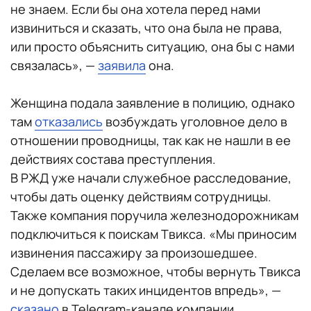
не знаем. Если бы она хотела перед нами
извиниться и сказать, что она была не права,
или просто объяснить ситуацию, она бы с нами
связалась», —
заявила
она.
Женщина подала заявление в полицию, однако
там
отказались
возбуждать уголовное дело в
отношении проводницы, так как не нашли в ее
действиях состава преступления.
В РЖД уже начали служебное расследование,
чтобы дать оценку действиям сотрудницы.
Также компания поручила железнодорожникам
подключиться к поискам Твикса. «Мы приносим
извинения пассажиру за произошедшее.
Сделаем все возможное, чтобы вернуть Твикса
и не допускать таких инцидентов впредь», —
сказано
в Telegram-канале компании.