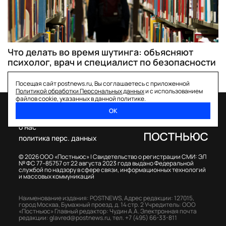
Что делать во время шутинга: объясняют
психолог, врач и специалист по безопасности
Посещая сайт postnews.ru, Вы соглашаетесь с приложенной
Политикой обработки Персональных данных
и с использованием
файлов cookie, указанных в данной политике.
ОК
спецпроекты
о нас
политика перс. данных
© 2026 ООО «Постньюс» |
Свидетельство о регистрации СМИ: ЭЛ
№ ФС 77–85757 от 22 августа 2023 года выдано Федеральной
службой по надзору в сфере связи, информационных технологий
и массовых коммуникаций
Наименование издания: POSTNEWS,
Адрес редакции: 127015,
город Москва, Бумажный проезд, д. 14 стр. 2
Учредитель: ООО
«Постньюс»
Главный редактор: Чудин А.А.
Электронная почта
редакции:
glavred@postnews.ru
,
тел.
+7 (495) 66-33-811