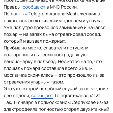
произошел 22 января в многоэтажке на улице
Правды,
сообщают
в МЧС России.
По
данным
Telegram-канала Mash, женщина
накрылась электрическим одеялом и уснула.
Уже под утро произошло замыкание и начался
пожар — на запах дыма отреагировал сосед,
который и вызвал пожарных.
Прибыв на место, спасатели потушили
возгорание и вынесли пострадавшую
пенсионерку в подъезд. Несмотря на то, что
площадь пожара составила всего 2 кв. м,
москвичка скончалась — это произошло из-за
отравления угарным газом.
Это уже второй подобный случай за последние
две недели,
сообщает
Telegram-канал «112».
Так, 11 января в подмосковном Серпухове из-за
электроодеяла полностью сгорел двухэтажный