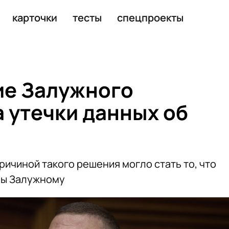
6 под Белгородом
карточки
тесты
спецпроекты
ие Залужного
а утечки данных об
ричиной такого решения могло стать то, что
ны Залужному