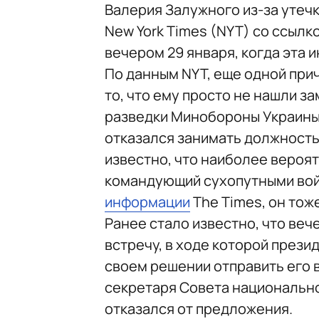
Валерия Залужного из-за утечк
New York Times (NYT) со ссылк
вечером 29 января, когда эта 
По данным NYT, еще одной при
то, что ему просто не нашли з
разведки Минобороны Украины
отказался занимать должность
известно, что наиболее вероя
командующий сухопутными вой
информации
The Times, он тож
Ранее стало известно, что ве
встречу, в ходе которой през
своем решении отправить его в
секретаря Совета национально
отказался от предложения.