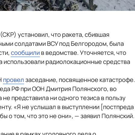
СКР) установил, что ракета, сбившая
ными солдатами ВСУ под Белгородом, была
сти,
сообщили
в ведомстве. Уточняется, что
ка использовали радиолокационные средства
Н
провел
заседание, посвященное катастрофе.
еда РФ при ООН Дмитрия Полянского, во
 не представила ни одного тезиса в пользу
нту. «Я не услышал в выступлении [постпреда
бы о том, что это не они», — заявил Полянский.
ание в рамках уголовного дела о