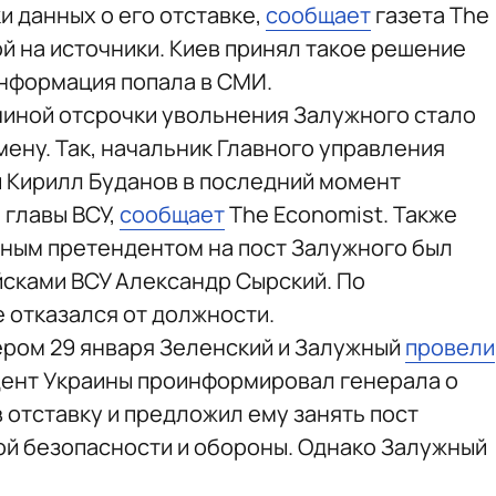
и данных о его отставке,
сообщает
газета The
ой на источники. Киев принял такое решение
информация попала в СМИ.
чиной отсрочки увольнения Залужного стало
амену. Так, начальник Главного управления
 Кирилл Буданов в последний момент
 главы ВСУ,
сообщает
The Economist. Также
тным претендентом на пост Залужного был
сками ВСУ Александр Сырский. По
е отказался от должности.
чером 29 января Зеленский и Залужный
провели
идент Украины проинформировал генерала о
 отставку и предложил ему занять пост
й безопасности и обороны. Однако Залужный