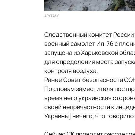
AP/TASS
Следственный комитет России (
военный самолет Ил-76 с плен
запущена из Харьковской обла
для определения места запус
контроля воздуха.
Ранее Совет безопасности ОО
По словам заместителя постпр
время него украинская сторона
своей непричастности к инциде
Украины] ничего, что говорило 
Сейчас СК проводит расследов