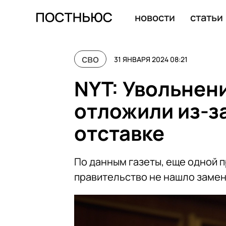
СК РФ установил место запуска ракеты, сбившей Ил-7
новости
статьи
сво
31 ЯНВАРЯ 2024 08:21
NYT: Увольнен
отложили из-з
отставке
По данным газеты, еще одной п
правительство не нашло заме