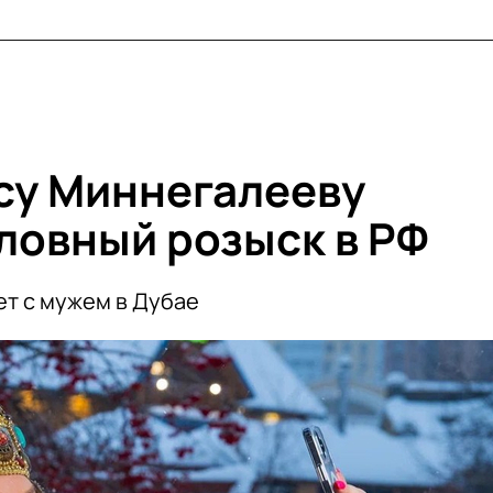
су Миннегалееву
оловный розыск в РФ
т с мужем в Дубае