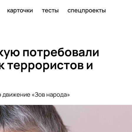
ивые россияне
карточки
тесты
спецпроекты
кую потребовали
к террористов и
о движение «Зов народа»