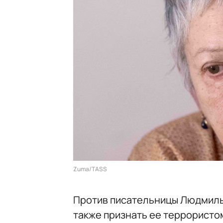
Zuma/TASS
Против писательницы Людмилы 
также признать ее террористо