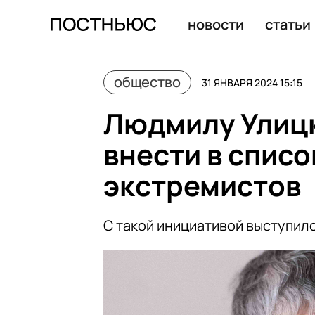
Стало известно, в каких городах живут самые счастл
новости
статьи
общество
31 ЯНВАРЯ 2024 15:15
Людмилу Улиц
внести в списо
экстремистов
С такой инициативой выступил