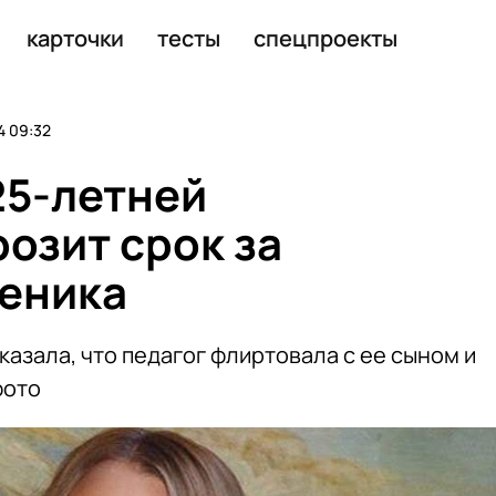
лаком мальчика в магазине
карточки
тесты
спецпроекты
 09:32
25-летней
озит срок за
еника
казала, что педагог флиртовала с ее сыном и
фото