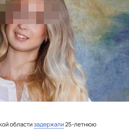
кой области
задержали
25-летнюю