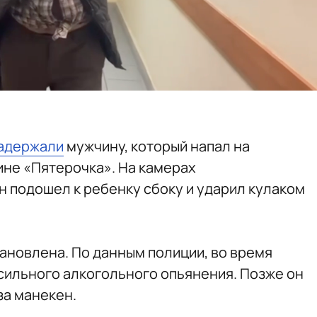
адержали
мужчину, который напал на
ине «Пятерочка». На камерах
н подошел к ребенку сбоку и ударил кулаком
ановлена. По данным полиции, во время
 сильного алкогольного опьянения. Позже он
за манекен.