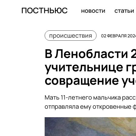
В Курской области задержали мужчину, ударившего ку
новости
статьи
происшествия
02 ФЕВРАЛЯ 2024
В Ленобласти 
учительнице гр
совращение уч
Мать 11-летнего мальчика расс
отправляла ему откровенные 