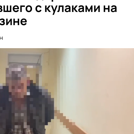
вшего с кулаками на
азине
н