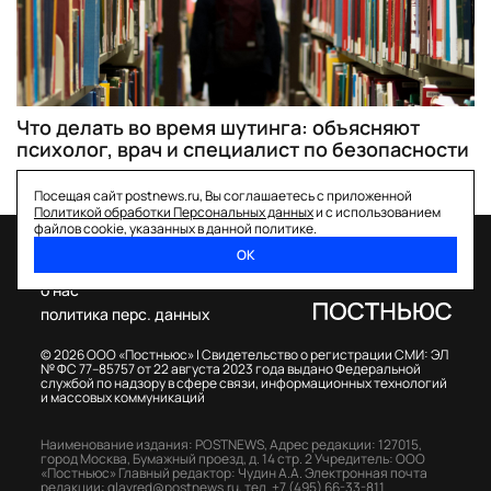
Что делать во время шутинга: объясняют
психолог, врач и специалист по безопасности
Посещая сайт postnews.ru, Вы соглашаетесь с приложенной
Политикой обработки Персональных данных
и с использованием
файлов cookie, указанных в данной политике.
ОК
спецпроекты
о нас
политика перс. данных
© 2026 ООО «Постньюс» |
Свидетельство о регистрации СМИ: ЭЛ
№ ФС 77–85757 от 22 августа 2023 года выдано Федеральной
службой по надзору в сфере связи, информационных технологий
и массовых коммуникаций
Наименование издания: POSTNEWS,
Адрес редакции: 127015,
город Москва, Бумажный проезд, д. 14 стр. 2
Учредитель: ООО
«Постньюс»
Главный редактор: Чудин А.А.
Электронная почта
редакции:
glavred@postnews.ru
,
тел.
+7 (495) 66-33-811