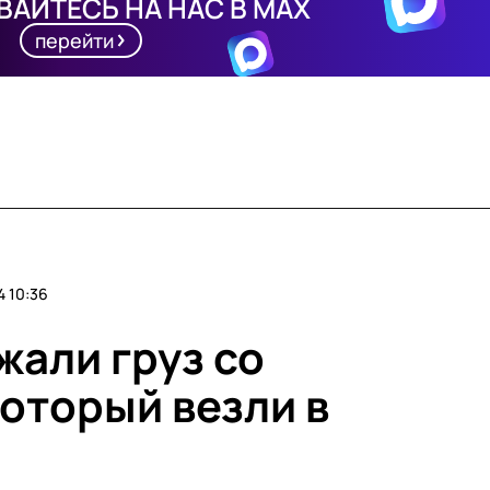
АЙТЕСЬ НА НАС В MAX
перейти
 10:36
жали груз со
оторый везли в