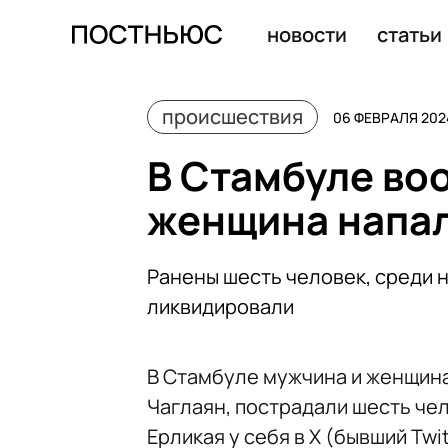
В Грузии задержали груз взрывчатки, направлявшийся
новости
статьи
происшествия
06 ФЕВРАЛЯ 2024
В Стамбуле во
женщина напал
Ранены шесть человек, среди 
ликвидировали
В Стамбуле мужчина и женщина
Чаглаян, пострадали шесть че
Ерликая у себя в X (бывший Tw