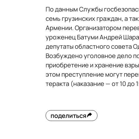
По данным Службы госбезопасн
семь грузинских граждан, а та
Армении. Организатором перев
уроженец Батуми Андрей Шараш
депутаты областного совета Од
Возбуждено уголовное дело по ч
приобретение и хранение взры
этом преступление могут пере
теракта (наказание — от 10 до 
поделиться