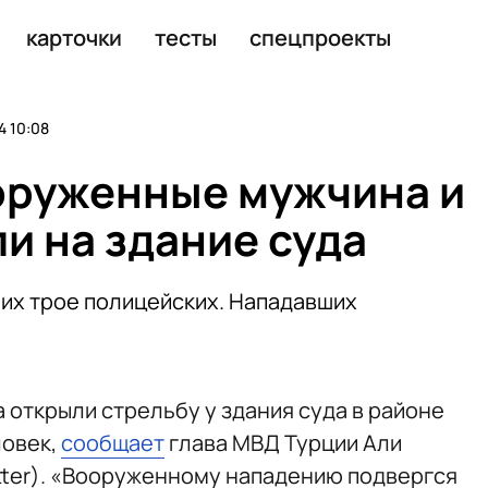
 из Одессы в Воронеж
карточки
тесты
спецпроекты
 10:08
оруженные мужчина и
и на здание суда
них трое полицейских. Нападавших
 открыли стрельбу у здания суда в районе
ловек,
сообщает
глава МВД Турции Али
itter). «Вооруженному нападению подвергся