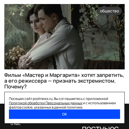
общество
Фильм «Мастер и Маргарита» хотят запретить,
а его режиссера — признать экстремистом.
Почему?
Посещая сайт postnews.ru, Вы соглашаетесь с приложенной
Политикой обработки Персональных данных
и с использованием
файлов cookie, указанных в данной политике.
ОК
спецпроекты
о нас