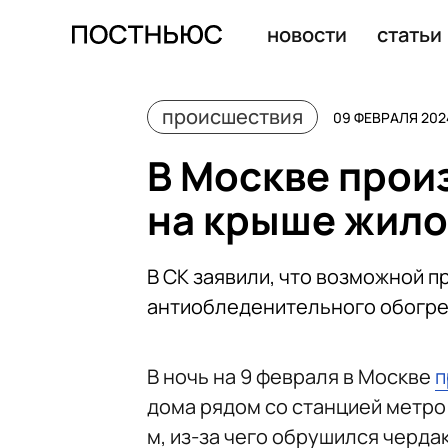
Жилой дом загорелся на площади 4 тыс. «квадратов» 
новости
статьи
происшествия
09 ФЕВРАЛЯ 202
В Москве прои
на крыше жило
В СК заявили, что возможной 
антиобледенительного обогр
В ночь на 9 февраля в Москве
п
дома рядом со станцией метро 
м, из-за чего обрушился черда