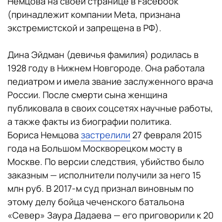
Немцова на своей странице в Facebook
(принадлежит компании Meta, признана
экстремистской и запрещена в РФ).
Дина Эйдман (девичья фамилия) родилась в
1928 году в Нижнем Новгороде. Она работала
педиатром и имела звание заслуженного врача
России. После смерти сына женщина
публиковала в своих соцсетях научные работы,
а также факты из биографии политика.
Бориса Немцова
застрелили
27 февраля 2015
года на Большом Москворецком мосту в
Москве. По версии следствия, убийство было
заказным — исполнители получили за него 15
млн руб. В 2017-м суд признал виновным по
этому делу бойца чеченского батальона
«Север» Заура Дадаева — его приговорили к 20