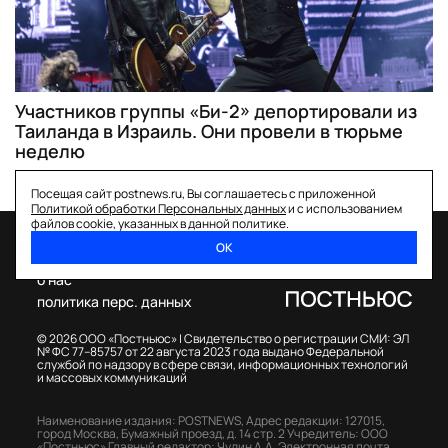
Участников группы «Би-2» депортировали из
Таиланда в Израиль. Они провели в тюрьме
неделю
Посещая сайт postnews.ru, Вы соглашаетесь с приложенной
Политикой обработки Персональных данных
и с использованием
файлов cookie, указанных в данной политике.
ОК
спецпроекты
о нас
политика перс. данных
© 2026 ООО «Постньюс» |
Свидетельство о регистрации СМИ: ЭЛ
№ ФС 77–85757 от 22 августа 2023 года выдано Федеральной
службой по надзору в сфере связи, информационных технологий
и массовых коммуникаций
Наименование издания: POSTNEWS,
Адрес редакции: 127015,
город Москва, Бумажный проезд, д. 14 стр. 2
Учредитель: ООО
«Постньюс»
Главный редактор: Чудин А.А.
Электронная почта