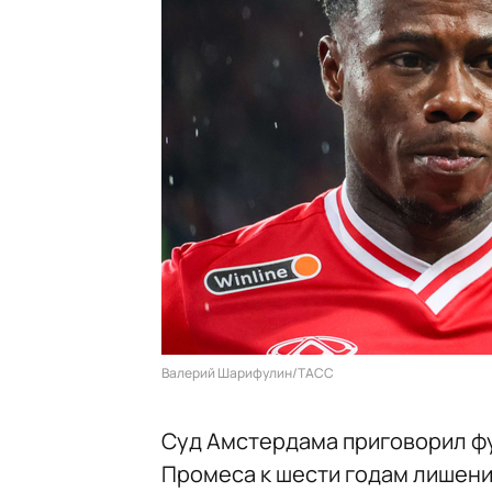
Валерий Шарифулин/ТАСС
Суд Амстердама приговорил ф
Промеса к шести годам лишени