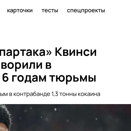
 по делу об оправдании терроризма
карточки
тесты
спецпроекты
партака» Квинси
ворили в
 6 годам тюрьмы
м в контрабанде 1,3 тонны кокаина