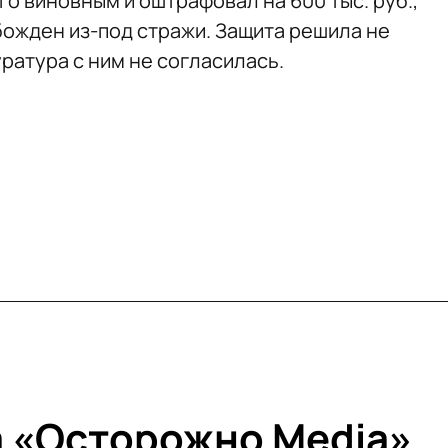
го виновным и оштрафовал на 600 тыс. руб.,
божден из-под стражи. Защита решила не
ратура с ним не согласилась.
 «Осторожно Media»