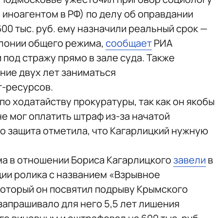
 иноагентом в РФ) по делу об оправдании
00 тыс. руб. ему назначили реальный срок —
олонии общего режима,
сообщает
РИА
 под стражу прямо в зале суда. Также
ние двух лет заниматься
-ресурсов.
о ходатайству прокуратуры, так как он якобы
е мог оплатить штраф из‑за начатой
о защита отметила, что Кагарлицкий нужную
ма в отношении Бориса Кагарлицкого
завели
в
ции ролика с названием «Взрывное
который он посвятил подрыву Крымского
запрашивало для него 5,5 лет лишения