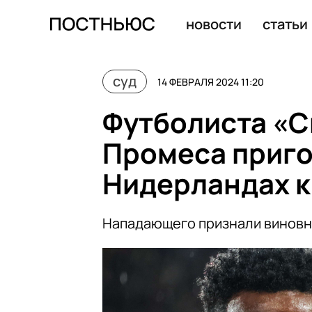
Социологу Борису Кагарлицкому ужесточили приговор
новости
статьи
суд
14 ФЕВРАЛЯ 2024 11:20
Футболиста «С
Промеса приго
Нидерландах к
Нападающего признали виновны