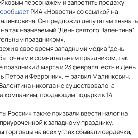
ейковым персонажем и запретить продажу
сообщает
РИА «Новости» со ссылкой на
алинковича. Он предложил депутатам «начать
на так называемый “День святого Валентина”,
тельным праздником».
ежи в свое время западными медиа “день
быточным и сомнительным праздником, так
 праздники 8 марта и 23 февраля, есть и День
ь Петра и Февронии», — заявил Малинкович.
 Валентина никогда не существовало, а
 а компаниям, продающим подарки к 14
ы России» также призвали ввести налог на
 приуроченной к западному празднику.
ы торговцы на всех углах сбывали сердечки,