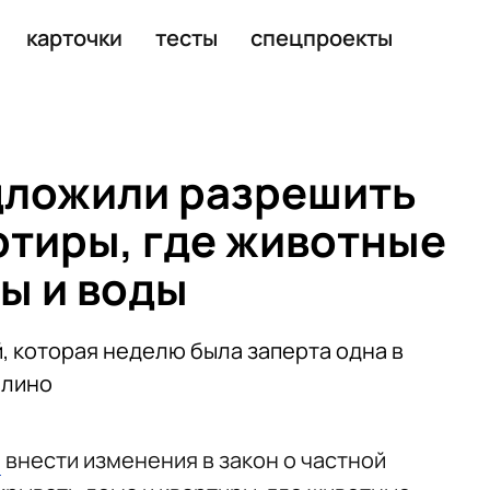
 где животные заперты без еды и воды
карточки
тесты
спецпроекты
дложили разрешить
ртиры, где животные
ы и воды
, которая неделю была заперта одна в
илино
и
внести изменения в закон о частной