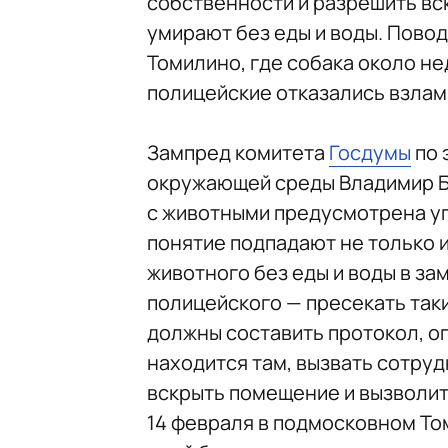
собственности и разрешить вс
умирают без еды и воды. Пово
Томилино, где собака около не
полицейские отказались взламы
Зампред комитета
Госдумы
по 
окружающей среды Владимир 
с животными предусмотрена уг
понятие подпадают не только и
животного без еды и воды в за
полицейского — пресекать так
должны составить протокол, о
находится там, вызвать сотру
вскрыть помещение и вызволить
14 февраля в подмосковном Т