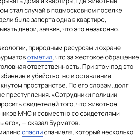
крывать дома и квартиры, где животные
дом стал случай в подмосковном поселке
дели была заперта одна в квартире, —
вать двери, заявив, что это незаконно.
экологии, природным ресурсам и охране
Бурматов
отметил
, что за жестокое обращение
оловная ответственность. При этом под это
збиение и убийство, но и оставление
мкнутом пространстве. По его словам, долг
ие преступления. «Сотрудники полиции
просить свидетелей того, что животное
дников МЧС и совместно со свидетелями
 его», — сказал Бурматов.
омилино
спасли
спаниеля, который несколько