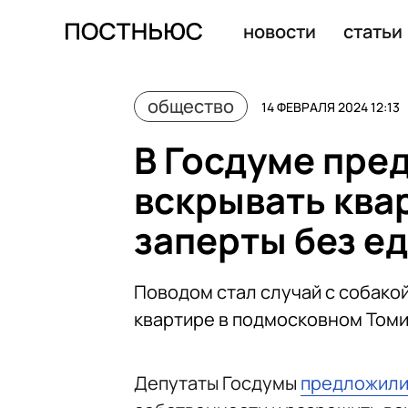
В Госдуме предложили разрешить вскрывать квартиры,
новости
статьи
общество
14 ФЕВРАЛЯ 2024 12:13
В Госдуме пре
вскрывать ква
заперты без ед
Поводом стал случай с собакой
квартире в подмосковном Том
Депутаты Госдумы
предложил