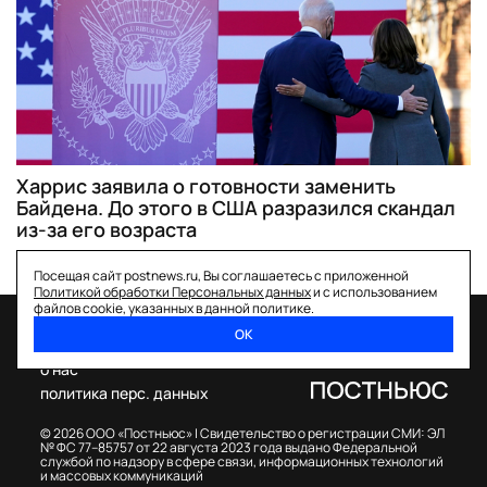
Харрис заявила о готовности заменить
Байдена. До этого в США разразился скандал
из-за его возраста
Посещая сайт postnews.ru, Вы соглашаетесь с приложенной
Политикой обработки Персональных данных
и с использованием
файлов cookie, указанных в данной политике.
ОК
спецпроекты
о нас
политика перс. данных
© 2026 ООО «Постньюс» |
Свидетельство о регистрации СМИ: ЭЛ
№ ФС 77–85757 от 22 августа 2023 года выдано Федеральной
службой по надзору в сфере связи, информационных технологий
и массовых коммуникаций