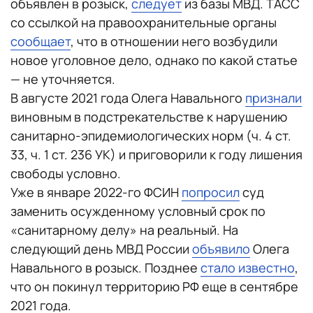
объявлен в розыск,
следует
из базы МВД. ТАСС
со ссылкой на правоохранительные органы
сообщает
, что в отношении него возбудили
новое уголовное дело, однако по какой статье
— не уточняется.
В августе 2021 года Олега Навального
признали
виновным в подстрекательстве к нарушению
санитарно-эпидемиологических норм (ч. 4 ст.
33, ч. 1 ст. 236 УК) и приговорили к году лишения
свободы условно.
Уже в январе 2022-го ФСИН
попросил
суд
заменить осужденному условный срок по
«санитарному делу» на реальный. На
следующий день МВД России
объявило
Олега
Навального в розыск. Позднее
стало известно
,
что он покинул территорию РФ еще в сентябре
2021 года.