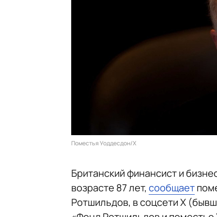
Поместья Уоддесдон/X
Британский финансист и бизне
возрасте 87 лет,
сообщает
поме
Ротшильдов, в соцсети Х (бывши
«Фонд Ротшильдов и поместье 