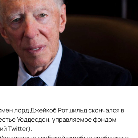
смен лорд Джейкоб Ротшильд скончался в
стье Уоддесдон, управляемое фондом
й Twitter).
Уоддесдон с глубокой скорбью сообщают о