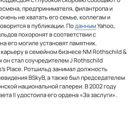
есмена, предпринимателя, филантропа и
 очень не хватать его семье, коллегам и
оворится в публикации. По
данным
Yahoo,
льдов похоронят в соответствии с
на его могиле установят памятник.
карьеру в семейном бизнесе NM Rothschild &
-м он стал соучредителем J Rothschild
s's Place. Ротшильд занимал должность
евидения BSkyB, а также был председателем
нской национальной галереи. В 2002 году
ета II удостоила его ордена «За заслуги».