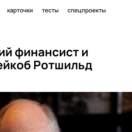
и стал миллионером
карточки
тесты
спецпроекты
ий финансист и
ейкоб Ротшильд