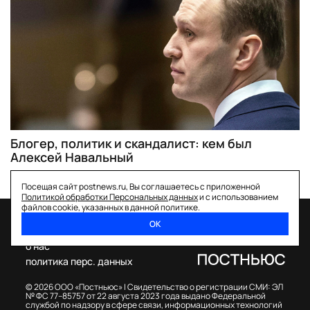
Блогер, политик и скандалист: кем был
Алексей Навальный
Посещая сайт postnews.ru, Вы соглашаетесь с приложенной
Политикой обработки Персональных данных
и с использованием
файлов cookie, указанных в данной политике.
ОК
спецпроекты
о нас
политика перс. данных
© 2026 ООО «Постньюс» |
Свидетельство о регистрации СМИ: ЭЛ
№ ФС 77–85757 от 22 августа 2023 года выдано Федеральной
службой по надзору в сфере связи, информационных технологий