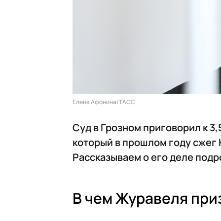
Елена Афонина/ТАСС
Суд в Грозном приговорил к 3
который в прошлом году сжег 
Рассказываем о его деле подр
В чем Журавеля при