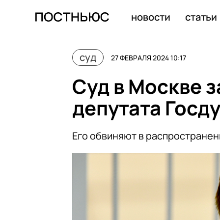
Суд в Чечне приговорил Никиту Журавеля к 3,5 годам
новости
статьи
суд
27 ФЕВРАЛЯ 2024 10:17
Суд в Москве з
депутата Госд
Его обвиняют в распространен