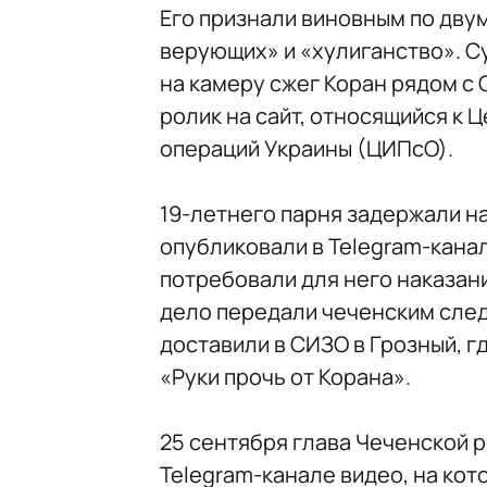
Его признали виновным по дву
верующих» и «хулиганство». Су
на камеру сжег Коран рядом с
ролик на сайт, относящийся к
операций Украины (ЦИПсО).
19-летнего парня задержали на
опубликовали в Telegram-канал
потребовали для него наказани
дело передали чеченским след
доставили в СИЗО в Грозный, г
«Руки прочь от Корана».
25 сентября глава Чеченской 
Telegram-канале видео, на кот