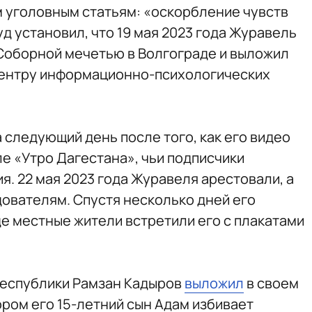
м уголовным статьям: «оскорбление чувств
д установил, что 19 мая 2023 года Журавель
 Соборной мечетью в Волгограде и выложил
 Центру информационно-психологических
 следующий день после того, как его видео
е «Утро Дагестана», чьи подписчики
я. 22 мая 2023 года Журавеля арестовали, а
ователям. Спустя несколько дней его
де местные жители встретили его с плакатами
республики Рамзан Кадыров
выложил
в своем
ором его 15-летний сын Адам избивает