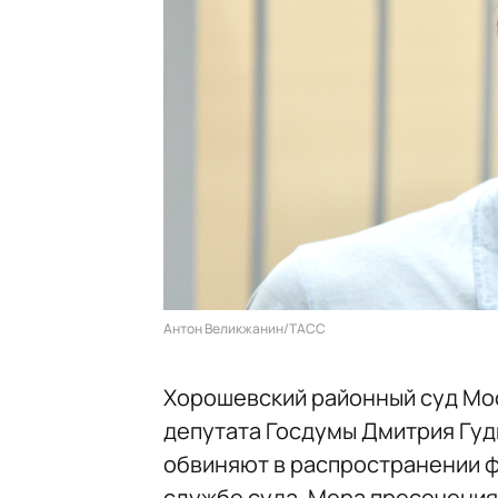
Антон Великжанин/ТАСС
Хорошевский районный суд Мос
депутата Госдумы Дмитрия Гуд
обвиняют в распространении ф
службе суда. Мера пресечения