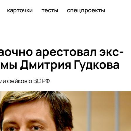
 колонии по делу о сожжении Корана
карточки
тесты
спецпроекты
аочно арестовал экс-
умы Дмитрия Гудкова
ии фейков о ВС РФ