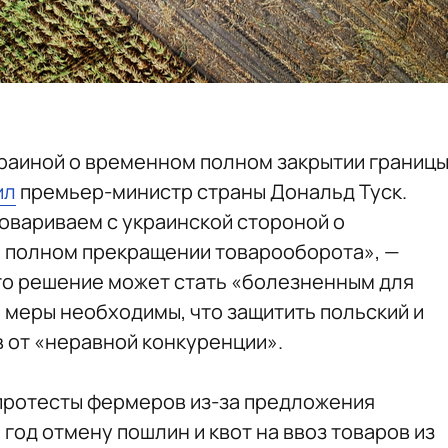
раиной о временном полном закрытии границ
ил
премьер-министр страны Дональд Туск.
говариваем с украинской стороной о
и полном прекращении товарооборота», —
это решение может стать «болезненным для
, меры необходимы, что защитить польский и
 от «неравной конкуренции».
ротесты фермеров из-за предложения
год отмену пошлин и квот на ввоз товаров из