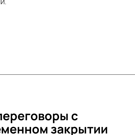
И.
переговоры с
еменном закрытии