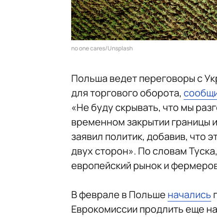
no one cares/Unsplash
Польша ведет переговоры с Ук
для торгового оборота,
сообщ
«Не буду скрывать, что мы раз
временном закрытии границы 
заявил политик, добавив, что 
двух сторон». По словам Туска
европейский рынок и фермеров
В феврале в Польше
начались
п
Еврокомиссии продлить еще на 