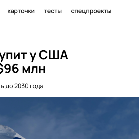
инут
карточки
тесты
спецпроекты
упит у США
$96 млн
ь до 2030 года