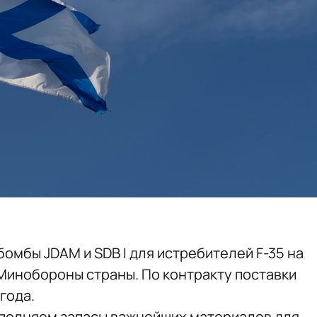
омбы JDAM и SDB I для истребителей F-35 на
Минобороны страны. По контракту поставки
года.
ополняем запасы важнейших материалов для