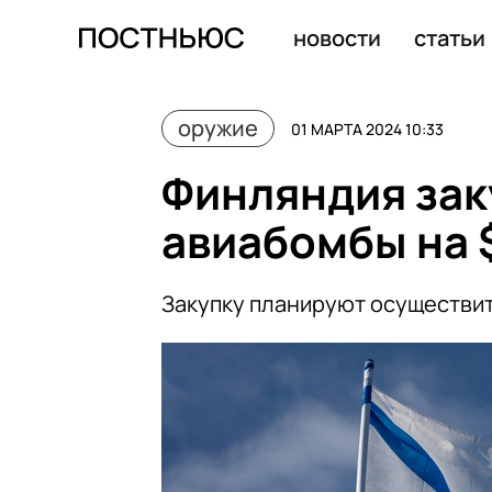
Полет Путина на ракетоносце Ту-160М продлился 30 м
новости
статьи
оружие
01 МАРТА 2024 10:33
Финляндия зак
авиабомбы на 
Закупку планируют осуществит