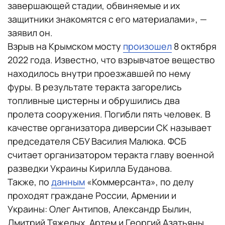
завершающей стадии, обвиняемые и их
защитники знакомятся с его материалами», —
заявил он.
Взрыв на Крымском мосту
произошел
8 октября
2022 года. Известно, что взрывчатое вещество
находилось внутри проезжавшей по нему
фуры. В результате теракта загорелись
топливные цистерны и обрушились два
пролета сооружения. Погибли пять человек. В
качестве организатора диверсии СК называет
председателя СБУ Василия Малюка. ФСБ
считает организатором теракта главу военной
разведки Украины Кирилла Буданова.
Также, по
данным
«Коммерсанта», по делу
проходят граждане России, Армении и
Украины: Олег Антипов, Александр Былин,
Дмитрий Тяжелых, Артем и Георгий Азатьяны,