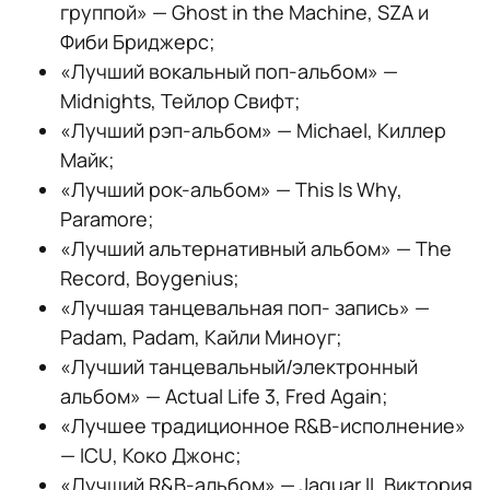
группой» — Ghost in the Machine, SZA и
Фиби Бриджерс;
«Лучший вокальный поп-альбом» —
Midnights, Тейлор Свифт;
«Лучший рэп-альбом» — Michael, Киллер
Майк;
«Лучший рок-альбом» — This Is Why,
Paramore;
«Лучший альтернативный альбом» — The
Record, Boygenius;
«Лучшая танцевальная поп- запись» —
Padam, Padam, Кайли Миноуг;
«Лучший танцевальный/электронный
альбом» — Actual Life 3, Fred Again;
«Лучшее традиционное R&B-исполнение»
— ICU, Коко Джонс;
«Лучший R&B-альбом» — Jaguar II, Виктория