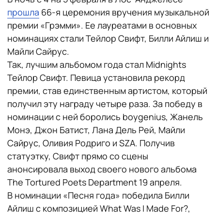
прошла
66-я церемония вручения музыкальной
премии «Грэмми». Ее лауреатами в основных
номинациях стали Тейлор Свифт, Билли Айлиш и
Майли Сайрус.
Так, лучшим альбомом года стал Midnights
Тейлор Свифт. Певица установила рекорд
премии, став единственным артистом, который
получил эту награду четыре раза. За победу в
номинации с ней боролись boygenius, Жанель
Монэ, Джон Батист, Лана Дель Рей, Майли
Сайрус, Оливия Родриго и SZA. Получив
статуэтку, Свифт прямо со сцены
анонсировала выход своего нового альбома
The Tortured Poets Department 19 апреля.
В номинации «Песня года» победила Билли
Айлиш с композицией What Was I Made For?,