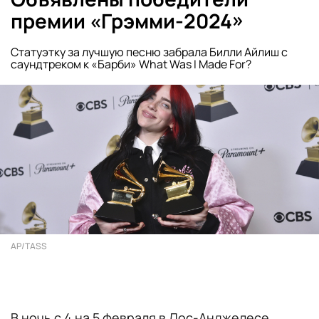
премии «Грэмми-2024»
Статуэтку за лучшую песню забрала Билли Айлиш с
саундтреком к «Барби» What Was I Made For?
AP/TASS
В ночь с 4 на 5 февраля в Лос-Анджелесе