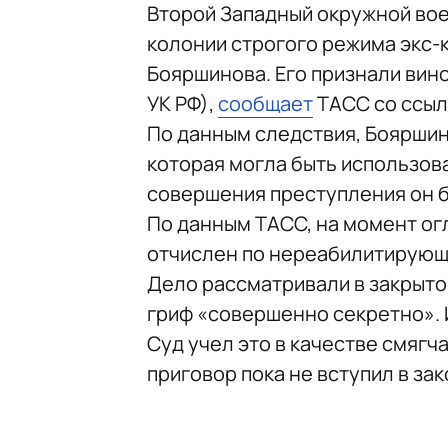
Второй Западный окружной вое
колонии строгого режима экс-
Бояршинова. Его признали вино
УК РФ),
сообщает
ТАСС со ссыл
По данным следствия, Боярши
которая могла быть использов
совершения преступления он б
По данным ТАСС, на момент о
отчислен по нереабилитирующ
Дело рассматривали в закрыто
гриф «совершенно секретно». 
Суд учел это в качестве смягч
приговор пока не вступил в за