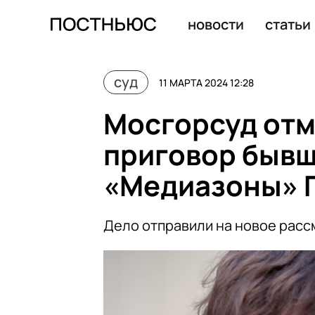
В США задержали бывшего сотрудника Google по обвин
новости
статьи
суд
11 МАРТА 2024 12:28
Мосгорсуд отм
приговор быв
«Медиазоны» П
Дело отправили на новое рас