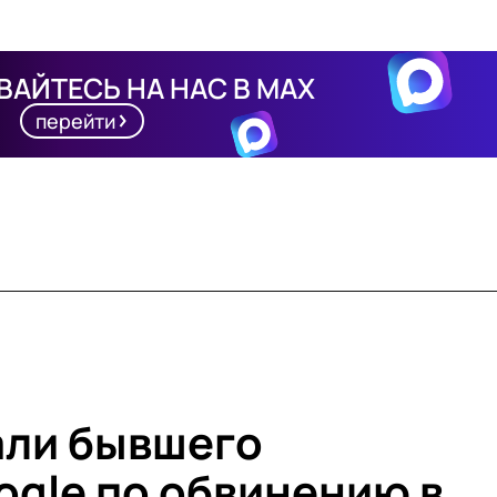
АЙТЕСЬ НА НАС В MAX
перейти
али бывшего
ogle по обвинению в