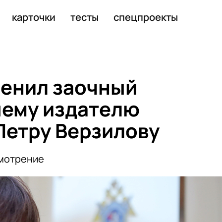
ению в шпионаже в пользу Китая
карточки
тесты
спецпроекты
енил заочный
шему издателю
етру Верзилову
смотрение