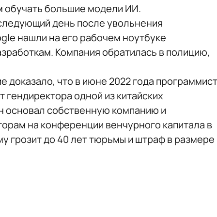
 обучать большие модели ИИ.
 следующий день после увольнения
gle нашли на его рабочем ноутбуке
зработкам. Компания обратилась в полицию,
е доказало, что в июне 2022 года программис
т гендиректора одной из китайских
ин основал собственную компанию и
торам на конференции венчурного капитала в
у грозит до 40 лет тюрьмы и штраф в размере