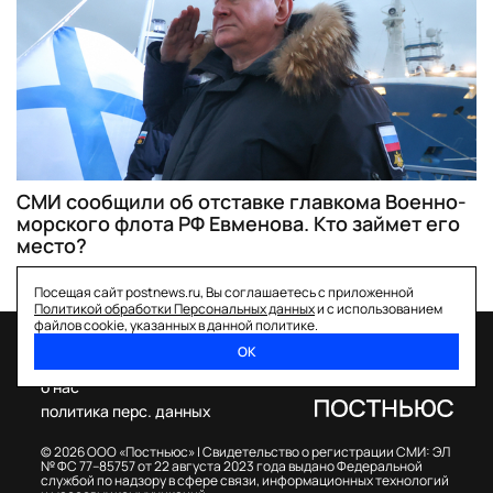
СМИ сообщили об отставке главкома Военно-
морского флота РФ Евменова. Кто займет его
место?
Посещая сайт postnews.ru, Вы соглашаетесь с приложенной
Политикой обработки Персональных данных
и с использованием
файлов cookie, указанных в данной политике.
ОК
спецпроекты
о нас
политика перс. данных
© 2026 ООО «Постньюс» |
Свидетельство о регистрации СМИ: ЭЛ
№ ФС 77–85757 от 22 августа 2023 года выдано Федеральной
службой по надзору в сфере связи, информационных технологий